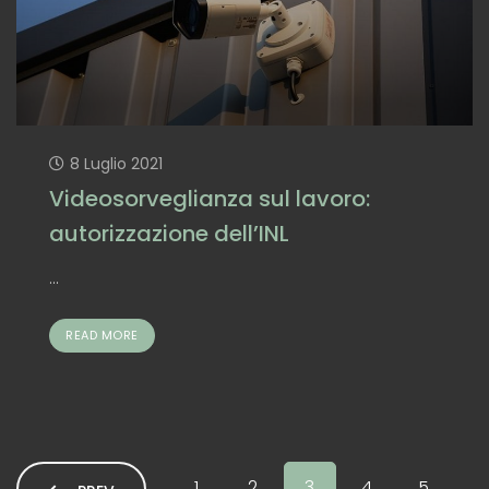
8 Luglio 2021
Videosorveglianza sul lavoro:
autorizzazione dell’INL
...
READ MORE
1
2
3
4
5