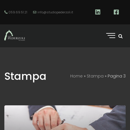
059.69.51.21
info@studiopederzoli.it
Stampa
Home
»
Stampa
»
Pagina 3