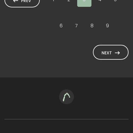
PREV
6
7
8
9
NEXT