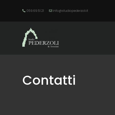
059.69.51.21
info@studiopederzoli.it
Contatti