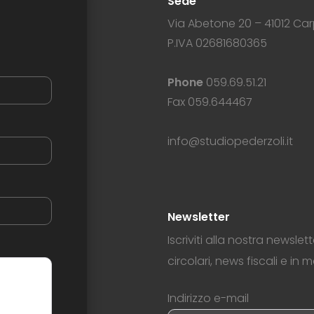
Sede
Via Abetone 20 – 41012 Car
P.IVA 02681680365
Phone
059.69.51.21
Fax 059.644467
info@studiopederzoli.it
Newsletter
Iscriviti alla nostra newsle
circolari, news fiscali e in 
Indirizzo e-mail